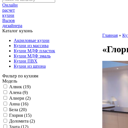
Онлайн
расчет
кухни
Вызов
дизайнера
Каталог кухонь
Главная
»
Ку
Акриловые кухни
Кухни из массива
«Глор
Кухни МДФ пластик
Кухни МДФ эмаль
Кухни ПВХ
Кухни из шпона
Фильтр по кухням
Модель
Алвик (19)
Алена (9)
Алиери (2)
Анна (16)
Бела (20)
Глория (15)
Доломита (2)
Злата (12)