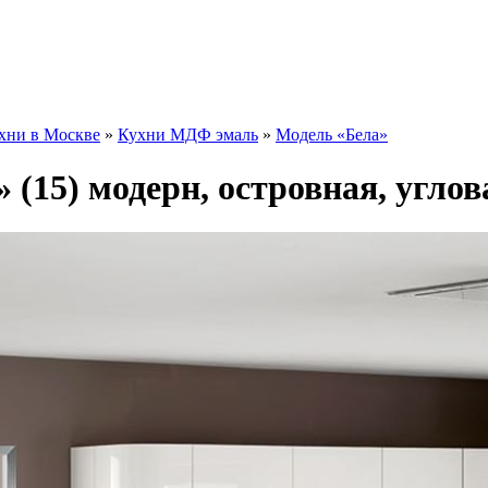
хни в Москве
»
Кухни МДФ эмаль
»
Модель «Бела»
 (15) модерн, островная, углов