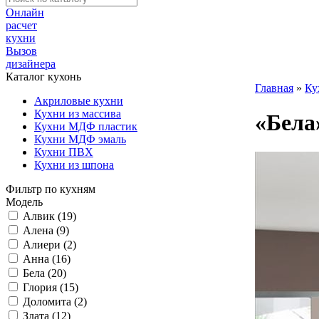
Онлайн
расчет
кухни
Вызов
дизайнера
Каталог кухонь
Главная
»
Ку
Акриловые кухни
Кухни из массива
«Бела»
Кухни МДФ пластик
Кухни МДФ эмаль
Кухни ПВХ
Кухни из шпона
Фильтр по кухням
Модель
Алвик (19)
Алена (9)
Алиери (2)
Анна (16)
Бела (20)
Глория (15)
Доломита (2)
Злата (12)