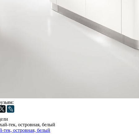
рузьям:
дели
ай-тек, островная, белый