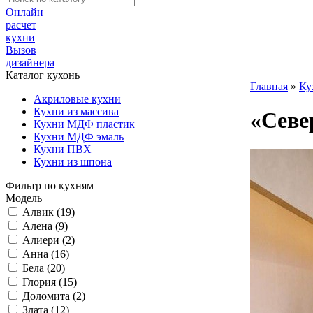
Онлайн
расчет
кухни
Вызов
дизайнера
Каталог кухонь
Главная
»
Ку
Акриловые кухни
Кухни из массива
«Севе
Кухни МДФ пластик
Кухни МДФ эмаль
Кухни ПВХ
Кухни из шпона
Фильтр по кухням
Модель
Алвик (19)
Алена (9)
Алиери (2)
Анна (16)
Бела (20)
Глория (15)
Доломита (2)
Злата (12)