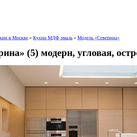
хни в Москве
»
Кухни МДФ эмаль
»
Модель «Северина»
рина» (5) модерн, угловая, ост