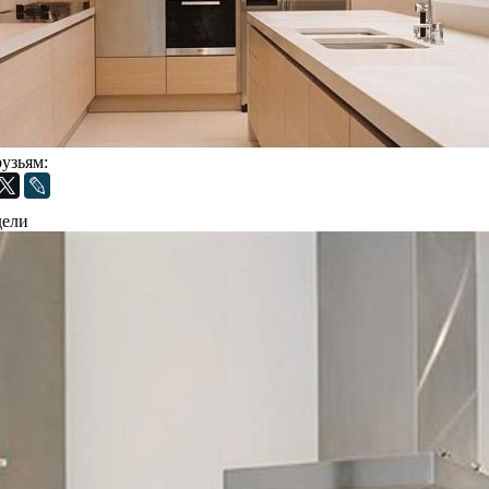
рузьям:
дели